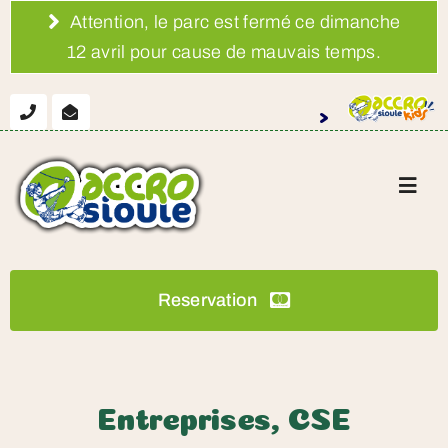
Skip
Attention, le parc est fermé ce dimanche
to
12 avril pour cause de mauvais temps.
content
>
Toggl
Navig
Accro Sioule Echassières
Reservation
Calendrier-Infos
Groupes
Entreprises, CSE